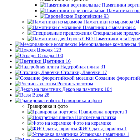
Памятники верти
Памятники гор
Европейские
93
Памятники из мрамора
94
Памятники с мозаикой
4
Специальные предло
Памятники для Геро
Мемориальные комплексы
4
Цоколя
123
Ограды
100
Цветники
16
Надгробная плита
31
Столики, Лавочки
17
Создание флорентий
Роспись золотом
Декор на памятник
104
Вазы
28
Гравировка и фото
Гравировка и фото
Гравировка портрета
1
Портретная плитка
Фото на керамике
ФИО, даты, шрифты
1
Установка памятника
1
Могильные кресты
16