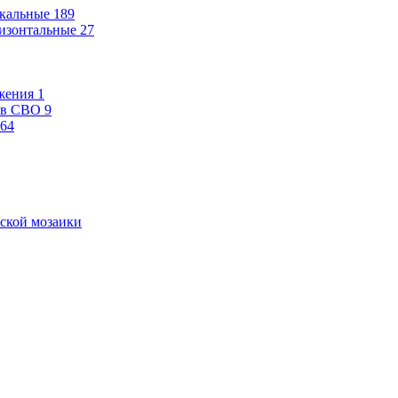
кальные
189
изонтальные
27
жения
1
ев СВО
9
64
ской мозаики