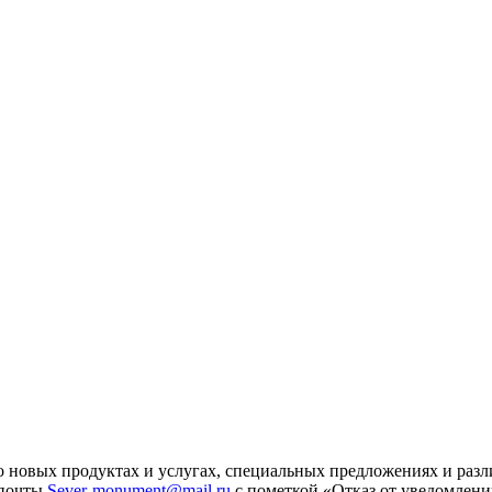
 новых продуктах и услугах, специальных предложениях и разл
 почты
Sever-monument@mail.ru
с пометкой «Отказ от уведомлени