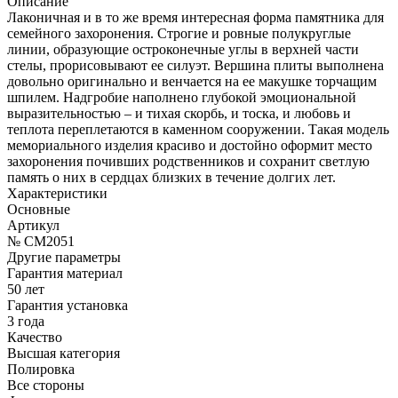
Описание
Лаконичная и в то же время интересная форма памятника для
семейного захоронения. Строгие и ровные полукруглые
линии, образующие остроконечные углы в верхней части
стелы, прорисовывают ее силуэт. Вершина плиты выполнена
довольно оригинально и венчается на ее макушке торчащим
шпилем. Надгробие наполнено глубокой эмоциональной
выразительностью – и тихая скорбь, и тоска, и любовь и
теплота переплетаются в каменном сооружении. Такая модель
мемориального изделия красиво и достойно оформит место
захоронения почивших родственников и сохранит светлую
память о них в сердцах близких в течение долгих лет.
Характеристики
Основные
Артикул
№ CM2051
Другие параметры
Гарантия материал
50 лет
Гарантия установка
3 года
Качество
Высшая категория
Полировка
Все стороны