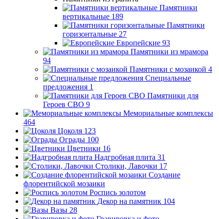
Памятники
вертикальные
189
Памятники
горизонтальные
27
Европейские
93
Памятники из мрамора
94
Памятники с мозаикой
4
Специальные
предложения
1
Памятники для
Героев СВО
9
Мемориальные комплексы
464
Цоколя
123
Ограды
100
Цветники
16
Надгробная плита
31
Столики, Лавочки
17
Создание
флорентийской мозаики
Роспись золотом
Декор на памятник
104
Вазы
28
Гравировка и фото