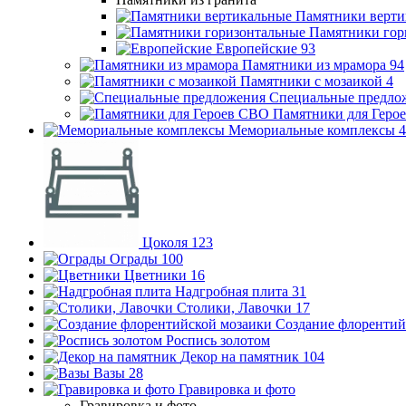
Памятники верти
Памятники гор
Европейские
93
Памятники из мрамора
94
Памятники с мозаикой
4
Специальные предло
Памятники для Геро
Мемориальные комплексы
4
Цоколя
123
Ограды
100
Цветники
16
Надгробная плита
31
Столики, Лавочки
17
Создание флорентий
Роспись золотом
Декор на памятник
104
Вазы
28
Гравировка и фото
Гравировка и фото