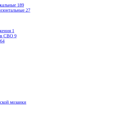
кальные
189
изонтальные
27
жения
1
ев СВО
9
64
ской мозаики