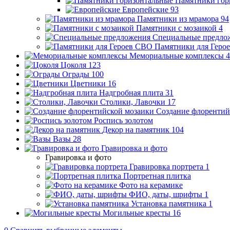
Памятники гор
Европейские
93
Памятники из мрамора
94
Памятники с мозаикой
4
Специальные предло
Памятники для Геро
Мемориальные комплексы
4
Цоколя
123
Ограды
100
Цветники
16
Надгробная плита
31
Столики, Лавочки
17
Создание флорентий
Роспись золотом
Декор на памятник
104
Вазы
28
Гравировка и фото
Гравировка и фото
Гравировка портрета
1
Портретная плитка
Фото на керамике
ФИО, даты, шрифты
1
Установка памятника
1
Могильные кресты
16