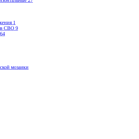
изонтальные
27
жения
1
ев СВО
9
64
ской мозаики