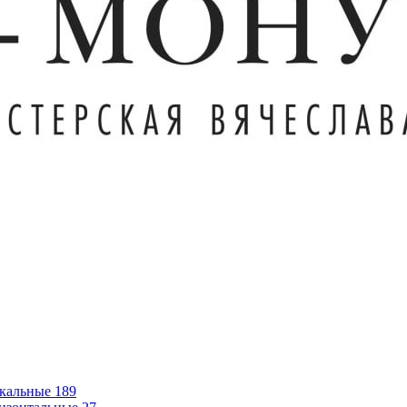
кальные
189