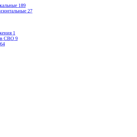
кальные
189
изонтальные
27
жения
1
ев СВО
9
64