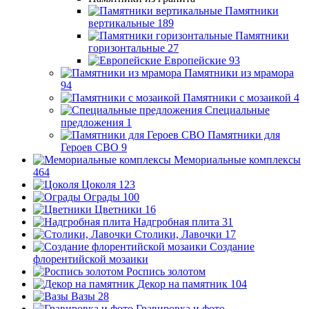
Памятники
вертикальные
189
Памятники
горизонтальные
27
Европейские
93
Памятники из мрамора
94
Памятники с мозаикой
4
Специальные
предложения
1
Памятники для
Героев СВО
9
Мемориальные комплексы
464
Цоколя
123
Ограды
100
Цветники
16
Надгробная плита
31
Столики, Лавочки
17
Создание
флорентийской мозаики
Роспись золотом
Декор на памятник
104
Вазы
28
Гравировка и фото