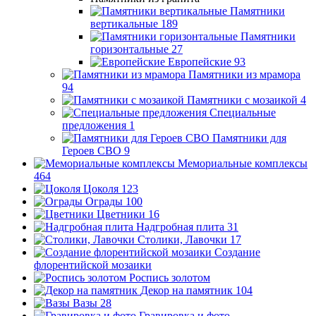
Памятники
вертикальные
189
Памятники
горизонтальные
27
Европейские
93
Памятники из мрамора
94
Памятники с мозаикой
4
Специальные
предложения
1
Памятники для
Героев СВО
9
Мемориальные комплексы
464
Цоколя
123
Ограды
100
Цветники
16
Надгробная плита
31
Столики, Лавочки
17
Создание
флорентийской мозаики
Роспись золотом
Декор на памятник
104
Вазы
28
Гравировка и фото