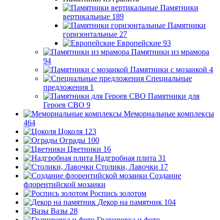
Памятники
вертикальные
189
Памятники
горизонтальные
27
Европейские
93
Памятники из мрамора
94
Памятники с мозаикой
4
Специальные
предложения
1
Памятники для
Героев СВО
9
Мемориальные комплексы
464
Цоколя
123
Ограды
100
Цветники
16
Надгробная плита
31
Столики, Лавочки
17
Создание
флорентийской мозаики
Роспись золотом
Декор на памятник
104
Вазы
28
Гравировка и фото