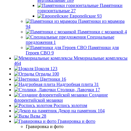
вертикальные
189
Памятники
горизонтальные
27
Европейские
93
Памятники из мрамора
94
Памятники с мозаикой
4
Специальные
предложения
1
Памятники для
Героев СВО
9
Мемориальные комплексы
464
Цоколя
123
Ограды
100
Цветники
16
Надгробная плита
31
Столики, Лавочки
17
Создание
флорентийской мозаики
Роспись золотом
Декор на памятник
104
Вазы
28
Гравировка и фото
Гравировка и фото