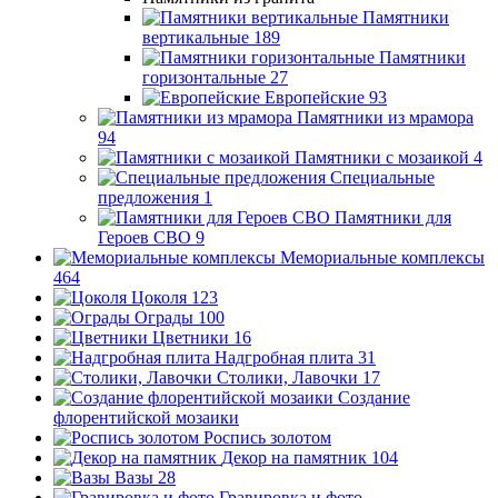
Памятники
вертикальные
189
Памятники
горизонтальные
27
Европейские
93
Памятники из мрамора
94
Памятники с мозаикой
4
Специальные
предложения
1
Памятники для
Героев СВО
9
Мемориальные комплексы
464
Цоколя
123
Ограды
100
Цветники
16
Надгробная плита
31
Столики, Лавочки
17
Создание
флорентийской мозаики
Роспись золотом
Декор на памятник
104
Вазы
28
Гравировка и фото