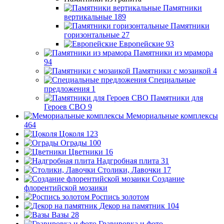
Памятники
вертикальные
189
Памятники
горизонтальные
27
Европейские
93
Памятники из мрамора
94
Памятники с мозаикой
4
Специальные
предложения
1
Памятники для
Героев СВО
9
Мемориальные комплексы
464
Цоколя
123
Ограды
100
Цветники
16
Надгробная плита
31
Столики, Лавочки
17
Создание
флорентийской мозаики
Роспись золотом
Декор на памятник
104
Вазы
28
Гравировка и фото