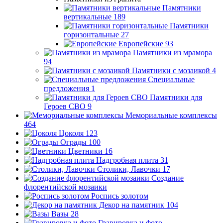
Памятники
вертикальные
189
Памятники
горизонтальные
27
Европейские
93
Памятники из мрамора
94
Памятники с мозаикой
4
Специальные
предложения
1
Памятники для
Героев СВО
9
Мемориальные комплексы
464
Цоколя
123
Ограды
100
Цветники
16
Надгробная плита
31
Столики, Лавочки
17
Создание
флорентийской мозаики
Роспись золотом
Декор на памятник
104
Вазы
28
Гравировка и фото