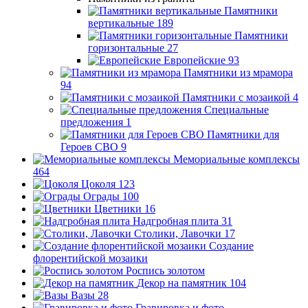
Памятники
вертикальные
189
Памятники
горизонтальные
27
Европейские
93
Памятники из мрамора
94
Памятники с мозаикой
4
Специальные
предложения
1
Памятники для
Героев СВО
9
Мемориальные комплексы
464
Цоколя
123
Ограды
100
Цветники
16
Надгробная плита
31
Столики, Лавочки
17
Создание
флорентийской мозаики
Роспись золотом
Декор на памятник
104
Вазы
28
Гравировка и фото