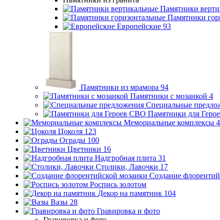
Памятники верти
Памятники гор
Европейские
93
Памятники из мрамора
94
Памятники с мозаикой
4
Специальные предло
Памятники для Геро
Мемориальные комплексы
4
Цоколя
123
Ограды
100
Цветники
16
Надгробная плита
31
Столики, Лавочки
17
Создание флорентий
Роспись золотом
Декор на памятник
104
Вазы
28
Гравировка и фото
Гравировка и фото