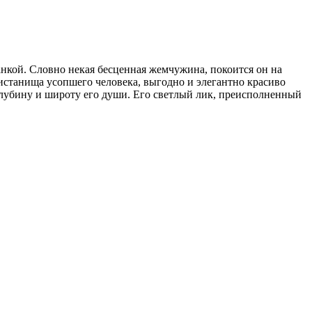
кой. Словно некая бесценная жемчужина, покоится он на
истанища усопшего человека, выгодно и элегантно красиво
ю глубину и широту его души. Его светлый лик, преисполненный