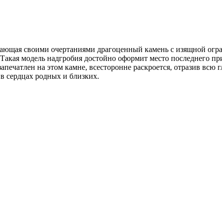
ающая своими очертаниями драгоценный камень с изящной огран
Такая модель надгробия достойно оформит место последнего пр
 запечатлен на этом камне, всесторонне раскроется, отразив вс
в сердцах родных и близких.