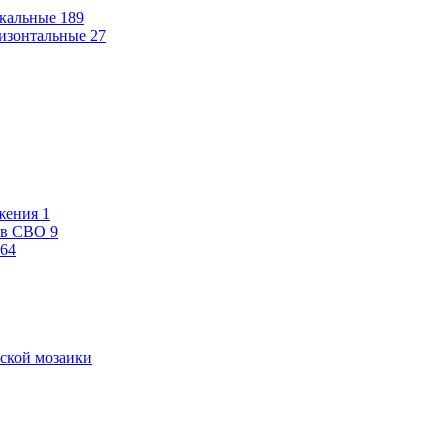
кальные
189
изонтальные
27
жения
1
ев СВО
9
64
ской мозаики