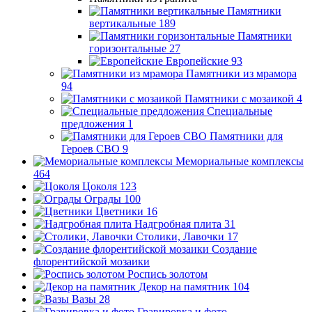
Памятники
вертикальные
189
Памятники
горизонтальные
27
Европейские
93
Памятники из мрамора
94
Памятники с мозаикой
4
Специальные
предложения
1
Памятники для
Героев СВО
9
Мемориальные комплексы
464
Цоколя
123
Ограды
100
Цветники
16
Надгробная плита
31
Столики, Лавочки
17
Создание
флорентийской мозаики
Роспись золотом
Декор на памятник
104
Вазы
28
Гравировка и фото