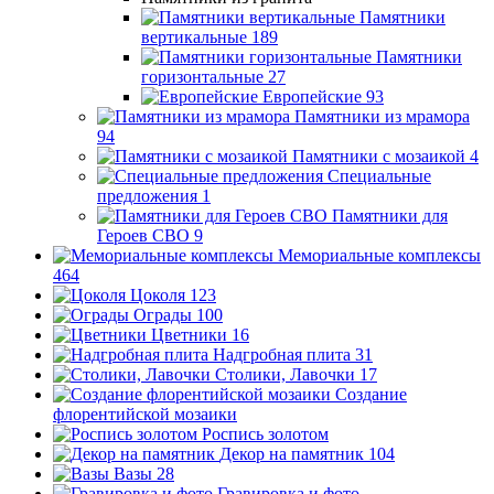
Памятники
вертикальные
189
Памятники
горизонтальные
27
Европейские
93
Памятники из мрамора
94
Памятники с мозаикой
4
Специальные
предложения
1
Памятники для
Героев СВО
9
Мемориальные комплексы
464
Цоколя
123
Ограды
100
Цветники
16
Надгробная плита
31
Столики, Лавочки
17
Создание
флорентийской мозаики
Роспись золотом
Декор на памятник
104
Вазы
28
Гравировка и фото