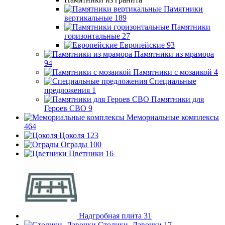
Памятники
вертикальные
189
Памятники
горизонтальные
27
Европейские
93
Памятники из мрамора
94
Памятники с мозаикой
4
Специальные
предложения
1
Памятники для
Героев СВО
9
Мемориальные комплексы
464
Цоколя
123
Ограды
100
Цветники
16
Надгробная плита
31
Столики, Лавочки
17