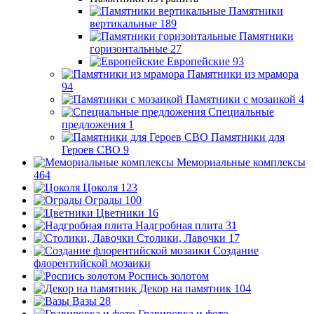
Памятники
вертикальные
189
Памятники
горизонтальные
27
Европейские
93
Памятники из мрамора
94
Памятники с мозаикой
4
Специальные
предложения
1
Памятники для
Героев СВО
9
Мемориальные комплексы
464
Цоколя
123
Ограды
100
Цветники
16
Надгробная плита
31
Столики, Лавочки
17
Создание
флорентийской мозаики
Роспись золотом
Декор на памятник
104
Вазы
28
Гравировка и фото