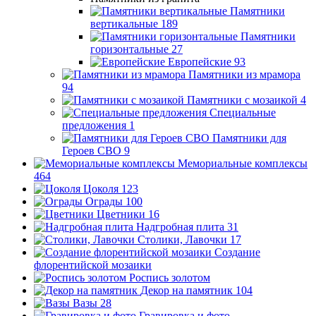
Памятники
вертикальные
189
Памятники
горизонтальные
27
Европейские
93
Памятники из мрамора
94
Памятники с мозаикой
4
Специальные
предложения
1
Памятники для
Героев СВО
9
Мемориальные комплексы
464
Цоколя
123
Ограды
100
Цветники
16
Надгробная плита
31
Столики, Лавочки
17
Создание
флорентийской мозаики
Роспись золотом
Декор на памятник
104
Вазы
28
Гравировка и фото