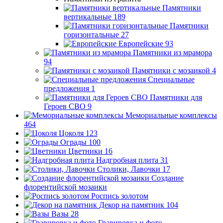
Памятники
вертикальные
189
Памятники
горизонтальные
27
Европейские
93
Памятники из мрамора
94
Памятники с мозаикой
4
Специальные
предложения
1
Памятники для
Героев СВО
9
Мемориальные комплексы
464
Цоколя
123
Ограды
100
Цветники
16
Надгробная плита
31
Столики, Лавочки
17
Создание
флорентийской мозаики
Роспись золотом
Декор на памятник
104
Вазы
28
Гравировка и фото