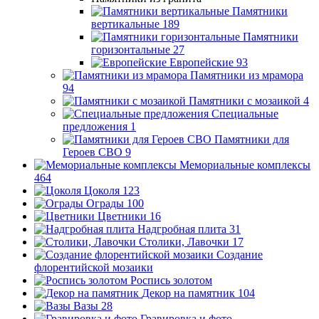
Памятники
вертикальные
189
Памятники
горизонтальные
27
Европейские
93
Памятники из мрамора
94
Памятники с мозаикой
4
Специальные
предложения
1
Памятники для
Героев СВО
9
Мемориальные комплексы
464
Цоколя
123
Ограды
100
Цветники
16
Надгробная плита
31
Столики, Лавочки
17
Создание
флорентийской мозаики
Роспись золотом
Декор на памятник
104
Вазы
28
Гравировка и фото