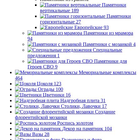
Памятники
вертикальные
189
Памятники
горизонтальные
27
Европейские
93
Памятники из мрамора
94
Памятники с мозаикой
4
Специальные
предложения
1
Памятники для
Героев СВО
9
Мемориальные комплексы
464
Цоколя
123
Ограды
100
Цветники
16
Надгробная плита
31
Столики, Лавочки
17
Создание
флорентийской мозаики
Роспись золотом
Декор на памятник
104
Вазы
28
Гравировка и фото