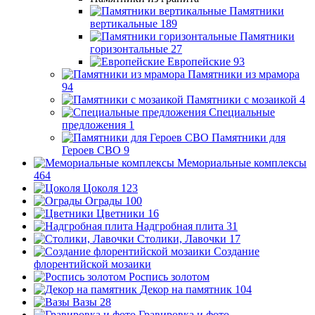
Памятники
вертикальные
189
Памятники
горизонтальные
27
Европейские
93
Памятники из мрамора
94
Памятники с мозаикой
4
Специальные
предложения
1
Памятники для
Героев СВО
9
Мемориальные комплексы
464
Цоколя
123
Ограды
100
Цветники
16
Надгробная плита
31
Столики, Лавочки
17
Создание
флорентийской мозаики
Роспись золотом
Декор на памятник
104
Вазы
28
Гравировка и фото