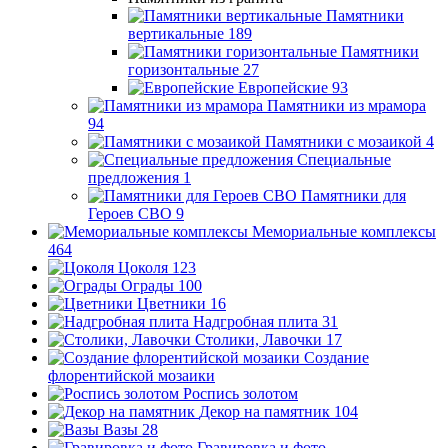
Памятники
вертикальные
189
Памятники
горизонтальные
27
Европейские
93
Памятники из мрамора
94
Памятники с мозаикой
4
Специальные
предложения
1
Памятники для
Героев СВО
9
Мемориальные комплексы
464
Цоколя
123
Ограды
100
Цветники
16
Надгробная плита
31
Столики, Лавочки
17
Создание
флорентийской мозаики
Роспись золотом
Декор на памятник
104
Вазы
28
Гравировка и фото