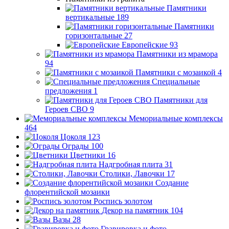
Памятники
вертикальные
189
Памятники
горизонтальные
27
Европейские
93
Памятники из мрамора
94
Памятники с мозаикой
4
Специальные
предложения
1
Памятники для
Героев СВО
9
Мемориальные комплексы
464
Цоколя
123
Ограды
100
Цветники
16
Надгробная плита
31
Столики, Лавочки
17
Создание
флорентийской мозаики
Роспись золотом
Декор на памятник
104
Вазы
28
Гравировка и фото