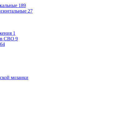
кальные
189
изонтальные
27
жения
1
ев СВО
9
64
ской мозаики