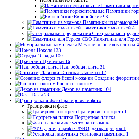
Памятники верти
Памятники гор
Европейские
93
Памятники из мрамора
94
Памятники с мозаикой
4
Специальные предло
Памятники для Геро
Мемориальные комплексы
4
Цоколя
123
Ограды
100
Цветники
16
Надгробная плита
31
Столики, Лавочки
17
Создание флорентий
Роспись золотом
Декор на памятник
104
Вазы
28
Гравировка и фото
Гравировка и фото
Гравировка портрета
1
Портретная плитка
Фото на керамике
ФИО, даты, шрифты
1
Установка памятника
1