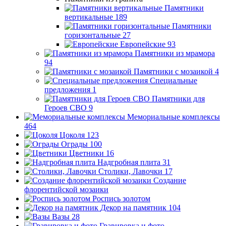
Памятники
вертикальные
189
Памятники
горизонтальные
27
Европейские
93
Памятники из мрамора
94
Памятники с мозаикой
4
Специальные
предложения
1
Памятники для
Героев СВО
9
Мемориальные комплексы
464
Цоколя
123
Ограды
100
Цветники
16
Надгробная плита
31
Столики, Лавочки
17
Создание
флорентийской мозаики
Роспись золотом
Декор на памятник
104
Вазы
28
Гравировка и фото