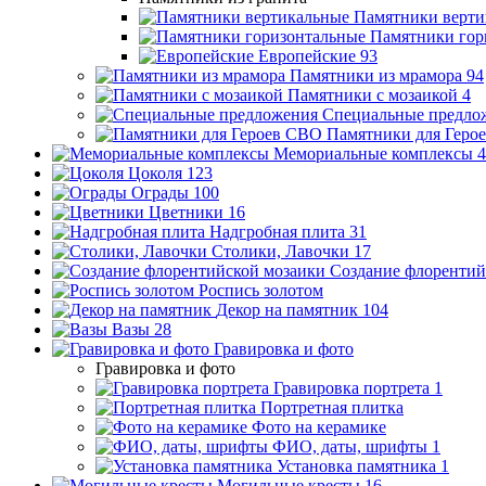
Памятники верти
Памятники гор
Европейские
93
Памятники из мрамора
94
Памятники с мозаикой
4
Специальные предло
Памятники для Геро
Мемориальные комплексы
4
Цоколя
123
Ограды
100
Цветники
16
Надгробная плита
31
Столики, Лавочки
17
Создание флорентий
Роспись золотом
Декор на памятник
104
Вазы
28
Гравировка и фото
Гравировка и фото
Гравировка портрета
1
Портретная плитка
Фото на керамике
ФИО, даты, шрифты
1
Установка памятника
1
Могильные кресты
16