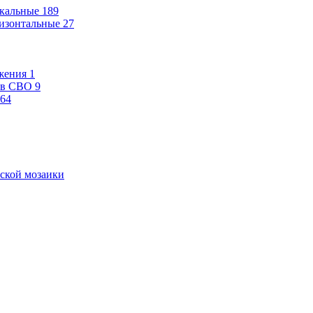
кальные
189
изонтальные
27
жения
1
ев СВО
9
64
ской мозаики