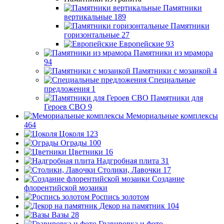
Памятники
вертикальные
189
Памятники
горизонтальные
27
Европейские
93
Памятники из мрамора
94
Памятники с мозаикой
4
Специальные
предложения
1
Памятники для
Героев СВО
9
Мемориальные комплексы
464
Цоколя
123
Ограды
100
Цветники
16
Надгробная плита
31
Столики, Лавочки
17
Создание
флорентийской мозаики
Роспись золотом
Декор на памятник
104
Вазы
28
Гравировка и фото