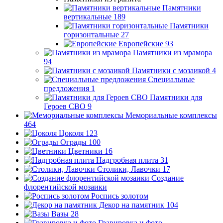
Памятники
вертикальные
189
Памятники
горизонтальные
27
Европейские
93
Памятники из мрамора
94
Памятники с мозаикой
4
Специальные
предложения
1
Памятники для
Героев СВО
9
Мемориальные комплексы
464
Цоколя
123
Ограды
100
Цветники
16
Надгробная плита
31
Столики, Лавочки
17
Создание
флорентийской мозаики
Роспись золотом
Декор на памятник
104
Вазы
28
Гравировка и фото