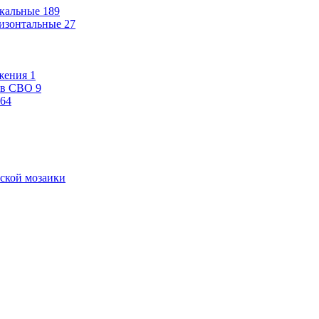
кальные
189
изонтальные
27
жения
1
ев СВО
9
64
ской мозаики