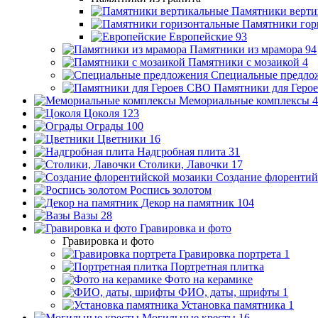
Памятники верти
Памятники гор
Европейские
93
Памятники из мрамора
94
Памятники с мозаикой
4
Специальные предло
Памятники для Геро
Мемориальные комплексы
4
Цоколя
123
Ограды
100
Цветники
16
Надгробная плита
31
Столики, Лавочки
17
Создание флорентий
Роспись золотом
Декор на памятник
104
Вазы
28
Гравировка и фото
Гравировка и фото
Гравировка портрета
1
Портретная плитка
Фото на керамике
ФИО, даты, шрифты
1
Установка памятника
1
Могильные кресты
16