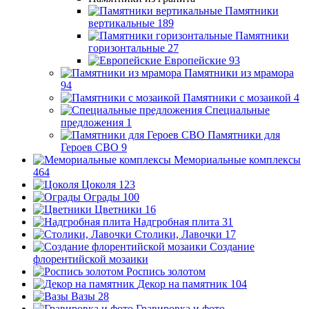
Памятники
вертикальные
189
Памятники
горизонтальные
27
Европейские
93
Памятники из мрамора
94
Памятники с мозаикой
4
Специальные
предложения
1
Памятники для
Героев СВО
9
Мемориальные комплексы
464
Цоколя
123
Ограды
100
Цветники
16
Надгробная плита
31
Столики, Лавочки
17
Создание
флорентийской мозаики
Роспись золотом
Декор на памятник
104
Вазы
28
Гравировка и фото