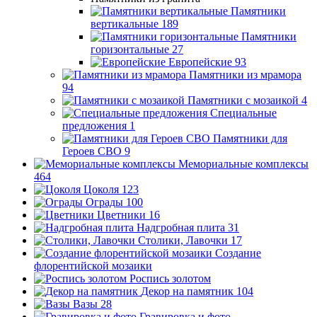
Памятники
вертикальные
189
Памятники
горизонтальные
27
Европейские
93
Памятники из мрамора
94
Памятники с мозаикой
4
Специальные
предложения
1
Памятники для
Героев СВО
9
Мемориальные комплексы
464
Цоколя
123
Ограды
100
Цветники
16
Надгробная плита
31
Столики, Лавочки
17
Создание
флорентийской мозаики
Роспись золотом
Декор на памятник
104
Вазы
28
Гравировка и фото