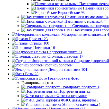
Памятники верти
Памятники гор
Европейские
93
Памятники из мрамора
94
Памятники с мозаикой
4
Специальные предло
Памятники для Геро
Мемориальные комплексы
4
Цоколя
123
Ограды
100
Цветники
16
Надгробная плита
31
Столики, Лавочки
17
Создание флорентий
Роспись золотом
Декор на памятник
104
Вазы
28
Гравировка и фото
Гравировка и фото
Гравировка портрета
1
Портретная плитка
Фото на керамике
ФИО, даты, шрифты
1
Установка памятника
1
Могильные кресты
16