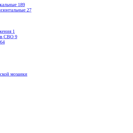
кальные
189
изонтальные
27
жения
1
ев СВО
9
64
ской мозаики