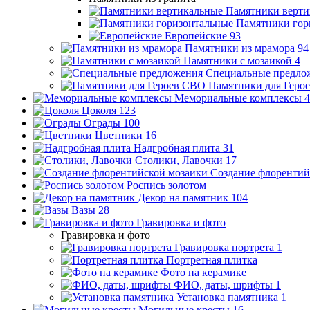
Памятники верти
Памятники гор
Европейские
93
Памятники из мрамора
94
Памятники с мозаикой
4
Специальные предло
Памятники для Геро
Мемориальные комплексы
4
Цоколя
123
Ограды
100
Цветники
16
Надгробная плита
31
Столики, Лавочки
17
Создание флорентий
Роспись золотом
Декор на памятник
104
Вазы
28
Гравировка и фото
Гравировка и фото
Гравировка портрета
1
Портретная плитка
Фото на керамике
ФИО, даты, шрифты
1
Установка памятника
1
Могильные кресты
16