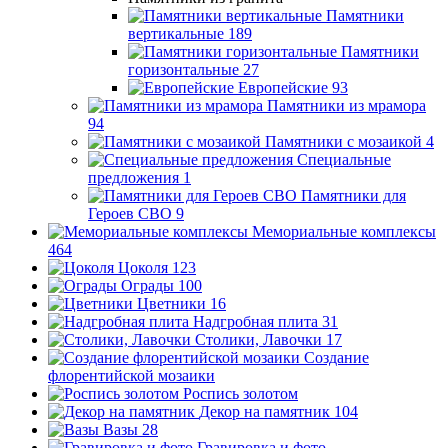
Памятники
вертикальные
189
Памятники
горизонтальные
27
Европейские
93
Памятники из мрамора
94
Памятники с мозаикой
4
Специальные
предложения
1
Памятники для
Героев СВО
9
Мемориальные комплексы
464
Цоколя
123
Ограды
100
Цветники
16
Надгробная плита
31
Столики, Лавочки
17
Создание
флорентийской мозаики
Роспись золотом
Декор на памятник
104
Вазы
28
Гравировка и фото