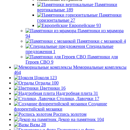
Памятники
вертикальные
189
Памятники
горизонтальные
27
Европейские
93
Памятники из мрамора
94
Памятники с мозаикой
4
Специальные
предложения
1
Памятники для
Героев СВО
9
Мемориальные комплексы
464
Цоколя
123
Ограды
100
Цветники
16
Надгробная плита
31
Столики, Лавочки
17
Создание
флорентийской мозаики
Роспись золотом
Декор на памятник
104
Вазы
28
Гравировка и фото