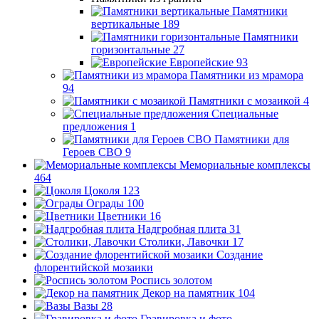
Памятники
вертикальные
189
Памятники
горизонтальные
27
Европейские
93
Памятники из мрамора
94
Памятники с мозаикой
4
Специальные
предложения
1
Памятники для
Героев СВО
9
Мемориальные комплексы
464
Цоколя
123
Ограды
100
Цветники
16
Надгробная плита
31
Столики, Лавочки
17
Создание
флорентийской мозаики
Роспись золотом
Декор на памятник
104
Вазы
28
Гравировка и фото