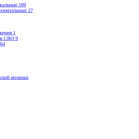
кальные
189
изонтальные
27
жения
1
ев СВО
9
64
ской мозаики