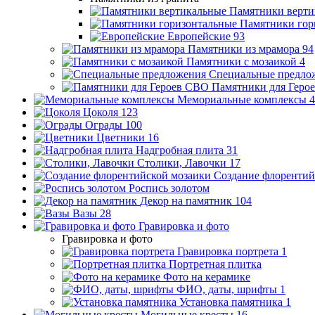
Памятники верти
Памятники гор
Европейские
93
Памятники из мрамора
94
Памятники с мозаикой
4
Специальные предло
Памятники для Геро
Мемориальные комплексы
4
Цоколя
123
Ограды
100
Цветники
16
Надгробная плита
31
Столики, Лавочки
17
Создание флорентий
Роспись золотом
Декор на памятник
104
Вазы
28
Гравировка и фото
Гравировка и фото
Гравировка портрета
1
Портретная плитка
Фото на керамике
ФИО, даты, шрифты
1
Установка памятника
1
Могильные кресты
16