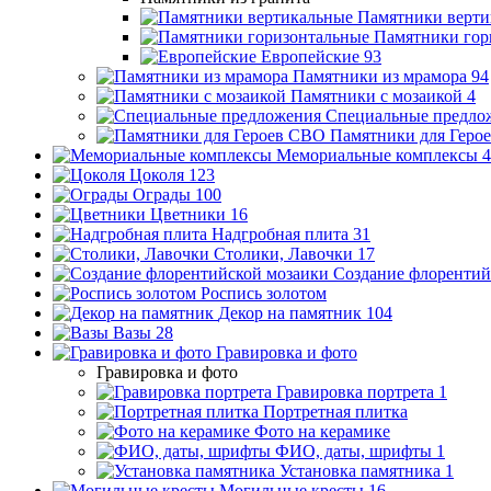
Памятники верти
Памятники гор
Европейские
93
Памятники из мрамора
94
Памятники с мозаикой
4
Специальные предло
Памятники для Геро
Мемориальные комплексы
4
Цоколя
123
Ограды
100
Цветники
16
Надгробная плита
31
Столики, Лавочки
17
Создание флорентий
Роспись золотом
Декор на памятник
104
Вазы
28
Гравировка и фото
Гравировка и фото
Гравировка портрета
1
Портретная плитка
Фото на керамике
ФИО, даты, шрифты
1
Установка памятника
1
Могильные кресты
16