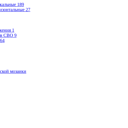
кальные
189
изонтальные
27
жения
1
ев СВО
9
64
ской мозаики