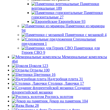
Памятники
вертикальные
189
Памятники
горизонтальные
27
Европейские
93
Памятники из мрамора
94
Памятники с мозаикой
4
Специальные
предложения
1
Памятники для
Героев СВО
9
Мемориальные комплексы
464
Цоколя
123
Ограды
100
Цветники
16
Надгробная плита
31
Столики, Лавочки
17
Создание
флорентийской мозаики
Роспись золотом
Декор на памятник
104
Вазы
28
Гравировка и фото