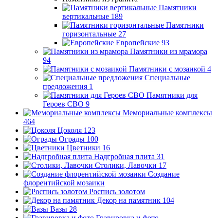
Памятники
вертикальные
189
Памятники
горизонтальные
27
Европейские
93
Памятники из мрамора
94
Памятники с мозаикой
4
Специальные
предложения
1
Памятники для
Героев СВО
9
Мемориальные комплексы
464
Цоколя
123
Ограды
100
Цветники
16
Надгробная плита
31
Столики, Лавочки
17
Создание
флорентийской мозаики
Роспись золотом
Декор на памятник
104
Вазы
28
Гравировка и фото