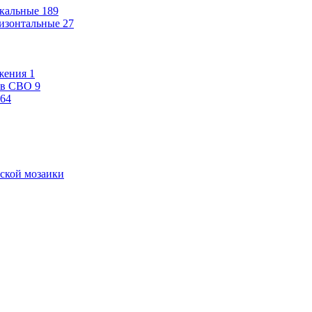
кальные
189
изонтальные
27
жения
1
ев СВО
9
64
ской мозаики