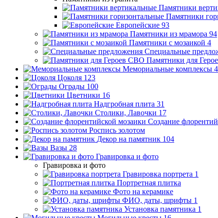
Памятники верти
Памятники гор
Европейские
93
Памятники из мрамора
94
Памятники с мозаикой
4
Специальные предло
Памятники для Геро
Мемориальные комплексы
4
Цоколя
123
Ограды
100
Цветники
16
Надгробная плита
31
Столики, Лавочки
17
Создание флорентий
Роспись золотом
Декор на памятник
104
Вазы
28
Гравировка и фото
Гравировка и фото
Гравировка портрета
1
Портретная плитка
Фото на керамике
ФИО, даты, шрифты
1
Установка памятника
1
Могильные кресты
16